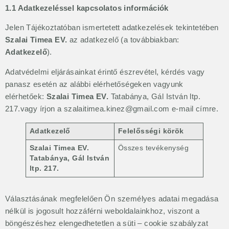
1.1 Adatkezeléssel kapcsolatos információk
Jelen Tájékoztatóban ismertetett adatkezelések tekintetében
Szalai Timea EV.
az adatkezelő (a továbbiakban:
Adatkezelő
).
Adatvédelmi eljárásainkat érintő észrevétel, kérdés vagy
panasz esetén az alábbi elérhetőségeken vagyunk
elérhetőek:
Szalai Timea EV.
Tatabánya, Gál István ltp.
217.vagy írjon a
szalaitimea.kinez@gmail.com
e-mail címre.
Adatkezelő
Felelősségi körök
Szalai Timea EV.
Összes tevékenység
Tatabánya, Gál István
ltp. 217.
Választásának megfelelően Ön személyes adatai megadása
nélkül is jogosult hozzáférni weboldalainkhoz, viszont a
böngészéshez elengedhetetlen a süti – cookie szabályzat