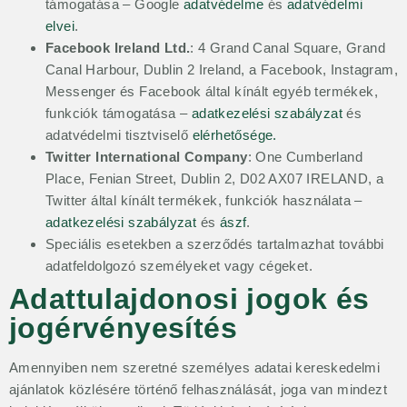
támogatása –
Google
adatvédelme
és
adatvédelmi
elvei
.
Facebook Ireland Ltd.
: 4 Grand Canal Square, Grand
Canal Harbour, Dublin 2 Ireland, a Facebook, Instagram,
Messenger és Facebook által kínált egyéb termékek,
funkciók támogatása –
adatkezelési szabályzat
és
adatvédelmi tisztviselő
elérhetősége
.
Twitter International Company
: One Cumberland
Place, Fenian Street, Dublin 2, D02 AX07 IRELAND, a
Twitter által kínált termékek, funkciók használata –
adatkezelési szabályzat
és
ászf
.
Speciális esetekben a szerződés tartalmazhat további
adatfeldolgozó személyeket vagy cégeket.
Adattulajdonosi jogok és
jogérvényesítés
Amennyiben nem szeretné személyes adatai kereskedelmi
ajánlatok közlésére történő felhasználását, joga van mindezt