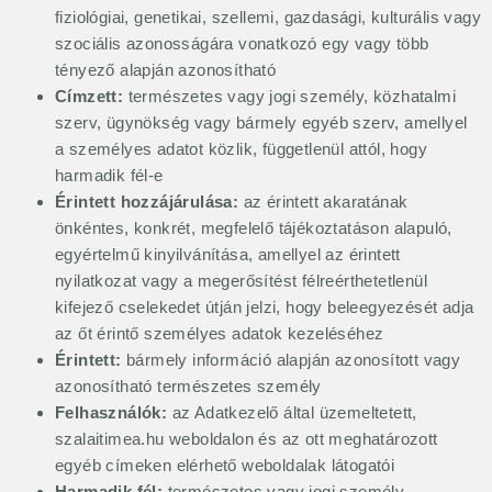
fiziológiai, genetikai, szellemi, gazdasági, kulturális vagy
szociális azonosságára vonatkozó egy vagy több
tényező alapján azonosítható
Címzett:
természetes vagy jogi személy, közhatalmi
szerv, ügynökség vagy bármely egyéb szerv, amellyel
a személyes adatot közlik, függetlenül attól, hogy
harmadik fél-e
Érintett hozzájárulása:
az érintett akaratának
önkéntes, konkrét, megfelelő tájékoztatáson alapuló,
egyértelmű kinyilvánítása, amellyel az érintett
nyilatkozat vagy a megerősítést félreérthetetlenül
kifejező cselekedet útján jelzi, hogy beleegyezését adja
az őt érintő személyes adatok kezeléséhez
Érintett:
bármely információ alapján azonosított vagy
azonosítható természetes személy
Felhasználók:
az Adatkezelő által üzemeltetett,
szalaitimea.hu weboldalon és az ott meghatározott
egyéb címeken elérhető weboldalak látogatói
Harmadik fél:
természetes vagy jogi személy,