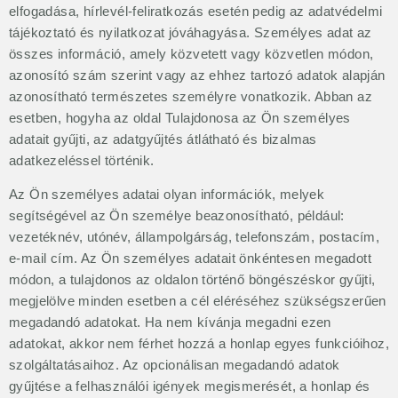
elfogadása, hírlevél-feliratkozás esetén pedig az adatvédelmi
tájékoztató és nyilatkozat jóváhagyása. Személyes adat az
összes információ, amely közvetett vagy közvetlen módon,
azonosító szám szerint vagy az ehhez tartozó adatok alapján
azonosítható természetes személyre vonatkozik. Abban az
esetben, hogyha az oldal Tulajdonosa az Ön személyes
adatait gyűjti, az adatgyűjtés átlátható és bizalmas
adatkezeléssel történik.
Az Ön személyes adatai olyan információk, melyek
segítségével az Ön személye beazonosítható, például:
vezetéknév, utónév, állampolgárság, telefonszám, postacím,
e-mail cím. Az Ön személyes adatait önkéntesen megadott
módon, a tulajdonos az oldalon történő böngészéskor gyűjti,
megjelölve minden esetben a cél eléréséhez szükségszerűen
megadandó adatokat. Ha nem kívánja megadni ezen
adatokat, akkor nem férhet hozzá a honlap egyes funkcióihoz,
szolgáltatásaihoz. Az opcionálisan megadandó adatok
gyűjtése a felhasználói igények megismerését, a honlap és