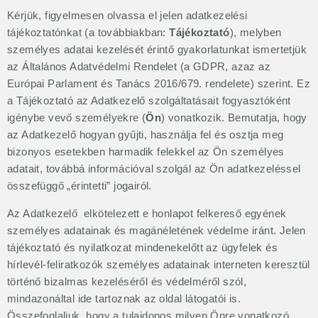
Kérjük, figyelmesen olvassa el jelen adatkezelési
tájékoztatónkat (a továbbiakban:
Tájékoztató
), melyben
személyes adatai kezelését érintő gyakorlatunkat ismertetjük
az Általános Adatvédelmi Rendelet (a GDPR, azaz az
Európai Parlament és Tanács 2016/679. rendelete) szerint. Ez
a Tájékoztató az Adatkezelő szolgáltatásait fogyasztóként
igénybe vevő személyekre (
Ön
) vonatkozik. Bemutatja, hogy
az Adatkezelő hogyan gyűjti, használja fel és osztja meg
bizonyos esetekben harmadik felekkel az Ön személyes
adatait, továbbá információval szolgál az Ön adatkezeléssel
összefüggő „érintetti” jogairól.
Az Adatkezelő elkötelezett e honlapot felkereső egyének
személyes adatainak és magánéletének védelme iránt. Jelen
tájékoztató és nyilatkozat mindenekelőtt az ügyfelek és
hírlevél-feliratkozók személyes adatainak interneten keresztül
történő bizalmas kezeléséről és védelméről szól,
mindazonáltal ide tartoznak az oldal látogatói is.
Összefoglaljuk, hogy a tulajdonos milyen Önre vonatkozó