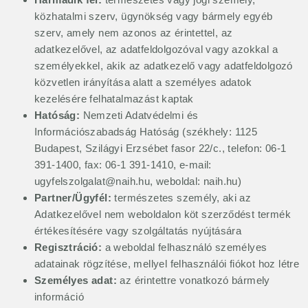
közhatalmi szerv, ügynökség vagy bármely egyéb
szerv, amely nem azonos az érintettel, az
adatkezelővel, az adatfeldolgozóval vagy azokkal a
személyekkel, akik az adatkezelő vagy adatfeldolgozó
közvetlen irányítása alatt a személyes adatok
kezelésére felhatalmazást kaptak
Hatóság:
Nemzeti Adatvédelmi és
Információszabadság Hatóság (székhely: 1125
Budapest, Szilágyi Erzsébet fasor 22/c., telefon: 06-1
391-1400, fax: 06-1 391-1410, e-mail:
ugyfelszolgalat@naih.hu
, weboldal: naih.hu)
Partner/Ügyfél:
természetes személy, aki az
Adatkezelővel nem weboldalon köt szerződést termék
értékesítésére vagy szolgáltatás nyújtására
Regisztráció:
a weboldal felhasználó személyes
adatainak rögzítése, mellyel felhasználói fiókot hoz létre
Személyes adat:
az érintettre vonatkozó bármely
információ