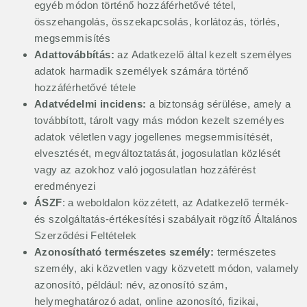
egyéb módon történő hozzáférhetővé tétel,
összehangolás, összekapcsolás, korlátozás, törlés,
megsemmisítés
Adattovábbítás:
az Adatkezelő által kezelt személyes
adatok harmadik személyek számára történő
hozzáférhetővé tétele
Adatvédelmi incidens:
a biztonság sérülése, amely a
továbbított, tárolt vagy más módon kezelt személyes
adatok véletlen vagy jogellenes megsemmisítését,
elvesztését, megváltoztatását, jogosulatlan közlését
vagy az azokhoz való jogosulatlan hozzáférést
eredményezi
ÁSZF
: a weboldalon közzétett, az Adatkezelő termék-
és szolgáltatás-értékesítési szabályait rögzítő Általános
Szerződési Feltételek
Azonosítható természetes személy:
természetes
személy, aki közvetlen vagy közvetett módon, valamely
azonosító, például: név, azonosító szám,
helymeghatározó adat, online azonosító, fizikai,