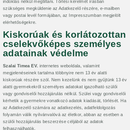
indoklás nélkül megtiltani. Törlési kérelmét írásban
szükséges megküldenie az Adatkezelő részére, e-mailben
vagy postai levél formájában, az Impresszumban megjelölt
elérhetőségekre.
Kiskorúak és korlátozottan
cselekvőképes személyes
adatainak védelme
Szalai Timea EV.
internetes weboldala, valamint
megjelenéseinek tartalma többnyire nem 13 év alatti
kiskorúak részére szól. Nem kezelünk és nem gyűjtünk 13 év
alatti gyermekekről személyes adatokat igazolható szülői
vagy gondviselői hozzájárulás nélkül. Szülei vagy gondviselői
kérhetik a gyermekre vonatkozó adatok kiadását, törlését. Ha
az Adatkezelő számára az adatkezelés, adatfeldolgozás
folyamán válik nyilvánvalóvá az életkor, abban az esetben a
szülői hozzájárulás beszerzése céljából az adatok
felhasználhatók.