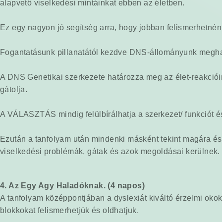
alapvető viselkedési mintáinkat ebben az életben.
Ez egy nagyon jó segítség arra, hogy jobban felismerhetné
Fogantatásunk pillanatától kezdve DNS-állományunk megha
A DNS Genetikai szerkezete határozza meg az élet-reakcióin
gátolja.
A VÁLASZTÁS mindig felülbírálhatja a szerkezet/ funkciót és
Ezután a tanfolyam után mindenki másként tekint magára és
viselkedési problémák, gátak és azok megoldásai kerülnek.
4. Az Egy Agy Haladóknak. (4 napos)
A tanfolyam középpontjában a dyslexiát kiváltó érzelmi okok 
blokkokat felismerhetjük és oldhatjuk.