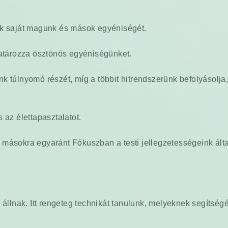
nk saját magunk és mások egyéniségét.
tározza ösztönös egyéniségünket.
k túlnyomó részét, míg a többit hitrendszerünk befolyásolja
 az élettapasztalatot.
 másokra egyaránt Fókuszban a testi jellegzetességeink ált
állnak. Itt rengeteg technikát tanulunk, melyeknek segítségév