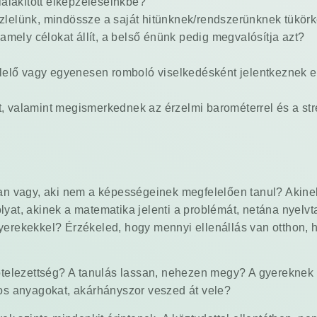
kialakított elképzeléseinkbe?
észlelünk, mindössze a saját hitünknek/rendszerünknek tükör
mely célokat állít, a belső énünk pedig megvalósítja azt?
lelő vagy egyenesen romboló viselkedésként jelentkeznek e
st, valamint megismerkednek az érzelmi barométerrel és a st
olyan vagy, aki nem a képességeinek megfelelően tanul? Akin
olyat, akinek a matematika jelenti a problémát, netána nyel
gyerekekkel? Érzékeled, hogy mennyi ellenállás van otthon, h
 kötelezettség? A tanulás lassan, nehezen megy? A gyereknek
nyos anyagokat, akárhányszor veszed át vele?