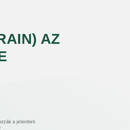
RAIN) AZ
E
ozzák a jelenbeli
K.