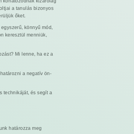
m korlátozódnak kizárólag
ltjai a tanulás bizonyos
rüljük őket.
, egyszerű, könnyű mód,
on keresztül menniük,
ozást? Mi lenne, ha ez a
határozni a negatív ön-
 technikáját, és segít a
nyunk határozza meg