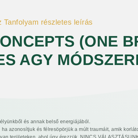
 Tanfolyam részletes leírás
CONCEPTS (ONE B
ES AGY MÓDSZER
ntélyünkből és annak belső energiájából.
ha azonosítjuk és félresöpörjük a múlt traumáit, amik korlát
lyan területeken, ahol úgy érezzük, NINCS VÁLASZTÁSUN