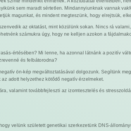
k szinte mindenkit érintenek. A köztudattal ellentétben, ne
gyikünk sem maradt sértetlen. Mindannyiunknak vannak vakfo
etjük magunkat, és mindent megteszünk, hogy elrejtsük, elke
envedik az oktatást, mint közülünk sokan. Nincs rá valami
ehetnénk számukra úgy, hogy ne kelljen azokon a fájdalmak
asás-értésében? Mi lenne, ha azonnal látnánk a pozitív vált
szrevenné és felbátorodna?
A negatív ön-kép megváltoztatásával dolgozunk. Segítünk meg
k az adott helyzethez kötődő negatív érzelmeket.
ra, valamint továbbfejleszti az izomtesztelés és stresszoldás
ti, hogy velünk született genetikai szerkezetünk DNS-állomá