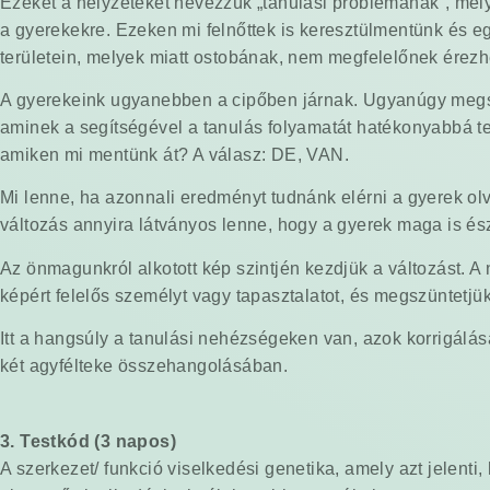
Ezeket a helyzeteket nevezzük „tanulási problémának”, melye
a gyerekekre. Ezeken mi felnőttek is keresztülmentünk és e
területein, melyek miatt ostobának, nem megfelelőnek érezh
A gyerekeink ugyanebben a cipőben járnak. Ugyanúgy megsz
aminek a segítségével a tanulás folyamatát hatékonyabbá t
amiken mi mentünk át? A válasz: DE, VAN.
Mi lenne, ha azonnali eredményt tudnánk elérni a gyerek olv
változás annyira látványos lenne, hogy a gyerek maga is é
Az önmagunkról alkotott kép szintjén kezdjük a változást. 
képért felelős személyt vagy tapasztalatot, és megszüntetjü
Itt a hangsúly a tanulási nehézségeken van, azok korrigálásá
két agyfélteke összehangolásában.
3. Testkód (3 napos)
A szerkezet/ funkció viselkedési genetika, amely azt jelen