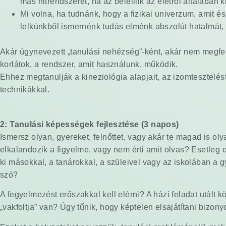
más hitrendszerét, ha az beleillik az életről általában 
Mi volna, ha tudnánk, hogy a fizikai univerzum, amit 
lelkünkből ismernénk tudás elménk abszolút hatalmát, a
Akár úgynevezett „tanulási nehézség”-ként, akár nem megfe
korlátok, a rendszer, amit használunk, működik.
Ehhez megtanulják a kineziológia alapjait, az izomtesztelé
technikákkal.
2: Tanulási képességek
fejlesztése (3 napos)
Ismersz olyan, gyereket, felnőttet, vagy akár te magad is 
elkalandozik a figyelme, vagy nem érti amit olvas? Esetleg 
ki másokkal, a tanárokkal, a szüleivel vagy az iskolában a 
szó?
A fegyelmezést erőszakkal kell elérni? A házi feladat utált
„vakfoltja” van? Úgy tűnik, hogy képtelen elsajátítani bizo