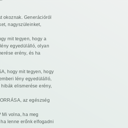
st okoznak. Generációról
et, nagyszüleinket,
gy mit tegyen, hogy a
lény egyedülálló, olyan
merése erény, és ha
SA, hogy mit tegyen, hogy
emberi lény egyedülálló,
 hibák elismerése erény,
g FORRÁSA, az egészség
? Mi volna, ha meg
 ha lenne erőnk elfogadni