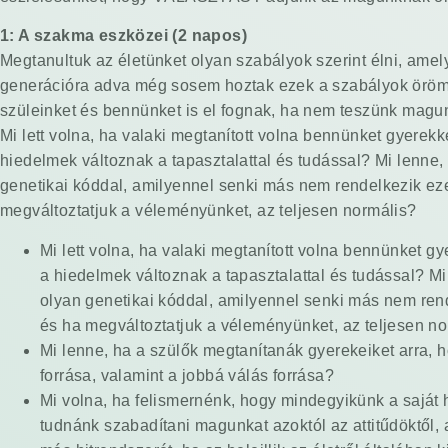
1: A szakma eszközei (2 napos)
Megtanultuk az életünket olyan szabályok szerint élni, ame
generációra adva még sosem hoztak ezek a szabályok örömet
szüleinket és bennünket is el fognak, ha nem teszünk magun
Mi lett volna, ha valaki megtanított volna bennünket gyer
hiedelmek változnak a tapasztalattal és tudással? Mi lenne
genetikai kóddal, amilyennel senki más nem rendelkezik ez
megváltoztatjuk a véleményünket, az teljesen normális?
Mi lett volna, ha valaki megtanított volna bennünket
a hiedelmek változnak a tapasztalattal és tudással? M
olyan genetikai kóddal, amilyennel senki más nem ren
és ha megváltoztatjuk a véleményünket, az teljesen n
Mi lenne, ha a szülők megtanítanák gyerekeiket arr
forrása, valamint a jobbá válás forrása?
Mi volna, ha felismernénk, hogy mindegyikünk a saját h
tudnánk szabadítani magunkat azoktól az attitűdöktől