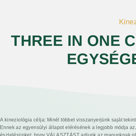
Kinez
THREE IN ONE 
EGYSÉG
A kineziológia célja: Minél többet visszanyerjünk saját teki
Ennek az egyensúlyi állapot elérésének a legjobb módja az, 
észlelésünket, hogy VÁLASZTÁST adjunk az magunknak o