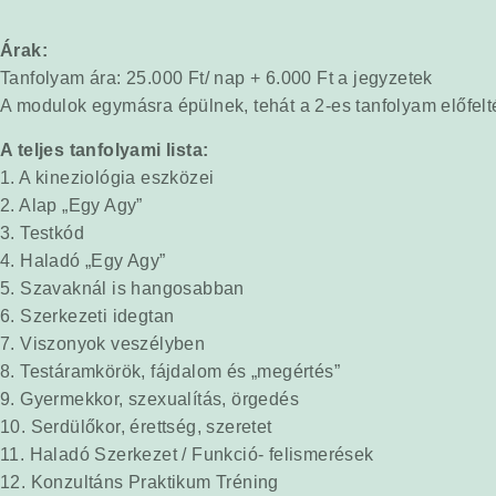
Árak:
Tanfolyam ára: 25.000 Ft/ nap + 6.000 Ft a jegyzetek
A modulok egymásra épülnek, tehát a 2-es tanfolyam előfelté
A teljes tanfolyami lista:
1. A kineziológia eszközei
2. Alap „Egy Agy”
3. Testkód
4. Haladó „Egy Agy”
5. Szavaknál is hangosabban
6. Szerkezeti idegtan
7. Viszonyok veszélyben
8. Testáramkörök, fájdalom és „megértés”
9. Gyermekkor, szexualítás, örgedés
10. Serdülőkor, érettség, szeretet
11. Haladó Szerkezet / Funkció- felismerések
12. Konzultáns Praktikum Tréning