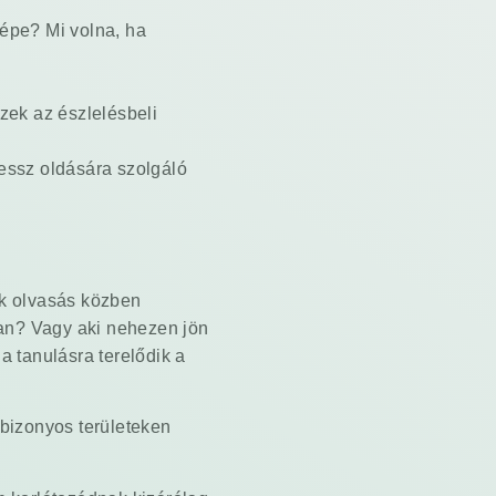
képe? Mi volna, ha
zek az észlelésbeli
ressz oldására szolgáló
ek olvasás közben
vtan? Vagy aki nehezen jön
a tanulásra terelődik a
 bizonyos területeken